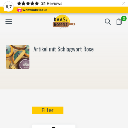
×
31
Reviews
NL
Frisch geschnitten und vakuumverpackt.
Meistens Lieferung in
9,7
0
Artikel mit Schlagwort Rose
Filter