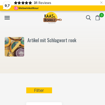
×
31
Reviews
NL
Frisch geschnitten und vakuumverpackt.
Meistens Lieferung in
9,7
0
Artikel mit Schlagwort rook
Filter