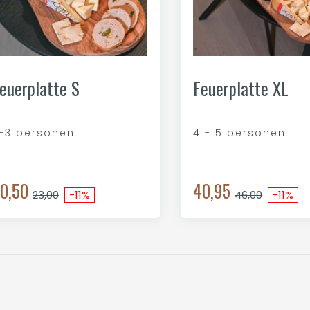
euerplatte S
Feuerplatte XL
-3 personen
4 - 5 personen
0,50
40,95
23,00
-11%
46,00
-11%