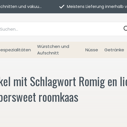
itten und vakuumverpackt.
Meistens Lieferung innerhalb von 3 Tage
Würstchen und
espezialitäten
Nüsse
Getränke
Aufschnitt
kel mit Schlagwort Romig en lic
persweet roomkaas