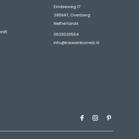
Eindseweg 17
3959AT, Overberg
Netherlands
nitt
0633030554
info@kaasenborrelz.nl