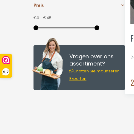
Preis
€0
-
€45
F
Vragen over ons
2
assortiment?
Chatten Sie mit unseren
9,7
Experten
2