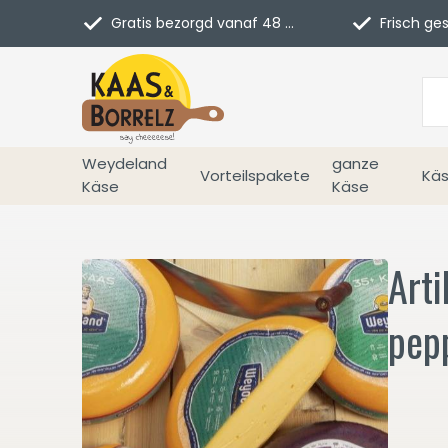
Gratis bezorgd vanaf 48 euro in NL
Frisch geschn
Weydeland
ganze
Vorteilspakete
Käs
Käse
Käse
Arti
pep