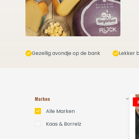
Gezellig avondje op de bank
Lekker b
Marken
Alle Marken
Kaas & Borrelz