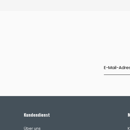
Kundendienst
M
Über uns
K