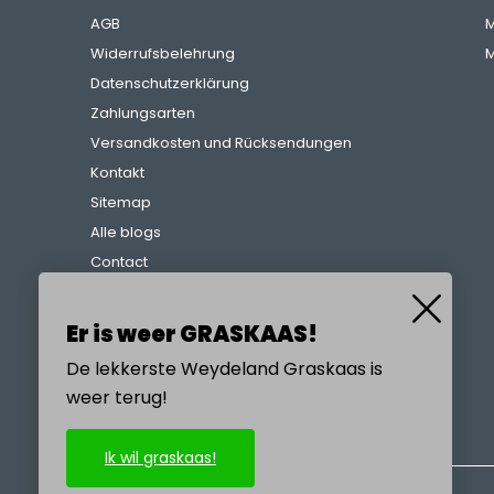
AGB
M
Widerrufsbelehrung
M
Datenschutzerklärung
Zahlungsarten
Versandkosten und Rücksendungen
Kontakt
Sitemap
Alle blogs
Contact
Beschwerdeverfahren
Referenzen
Er is weer GRASKAAS!
De lekkerste Weydeland Graskaas is
weer terug!
RUFEN SIE UNS AN
Ik wil graskaas!