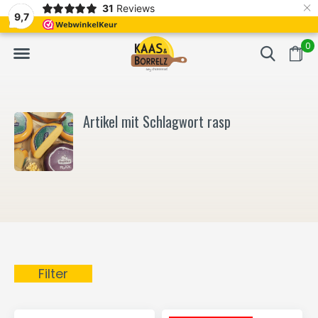
×
31
Reviews
NL
Frisch geschnitten und vakuumverpackt.
Meistens Lieferung in
9,7
0
Artikel mit Schlagwort rasp
Filter