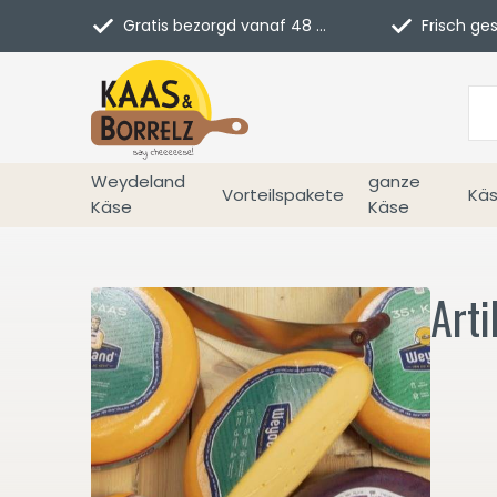
Gratis bezorgd vanaf 48 euro in NL
Frisch geschn
Weydeland
ganze
Vorteilspakete
Käs
Käse
Käse
Arti