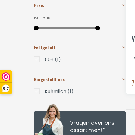
Preis
€0
-
€10
V
Fettgehalt
L
50+
(1)
Hergestellt aus
7
9,7
Kuhmilch
(1)
Vragen over ons
assortiment?