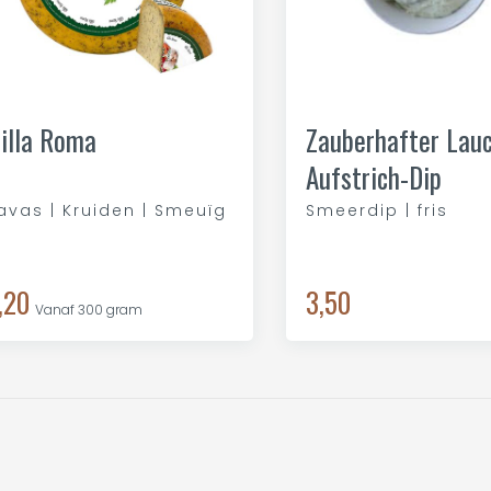
illa Roma
Zauberhafter Lau
Aufstrich-Dip
avas | Kruiden | Smeuïg
Smeerdip | fris
,20
3,50
Vanaf 300 gram