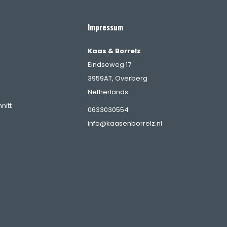
Impressum
Kaas & Borrelz
Eindseweg 17
3959AT, Overberg
Netherlands
nitt
0633030554
info@kaasenborrelz.nl