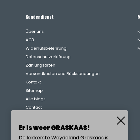
Kundendienst
M
Über uns
K
AGB
M
Widerrufsbelehrung
M
Datenschutzerklärung
Zahlungsarten
Versandkosten und Rücksendungen
Kontakt
Sitemap
Alle blogs
Contact
Beschwerdeverfahren
Referenzen
Er is weer GRASKAAS!
De lekkerste Weydeland Graskaas is