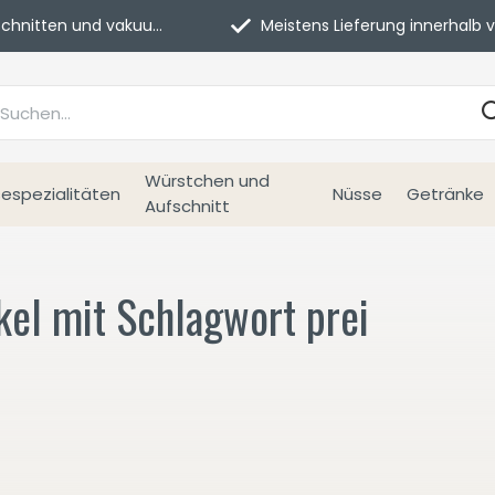
itten und vakuumverpackt.
Meistens Lieferung innerhalb von 3 Tage
Würstchen und
espezialitäten
Nüsse
Getränke
Aufschnitt
kel mit Schlagwort prei