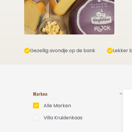
Gezellig avondje op de bank
Lekker b
Marken
Alle Marken
Villa Kruidenkaas