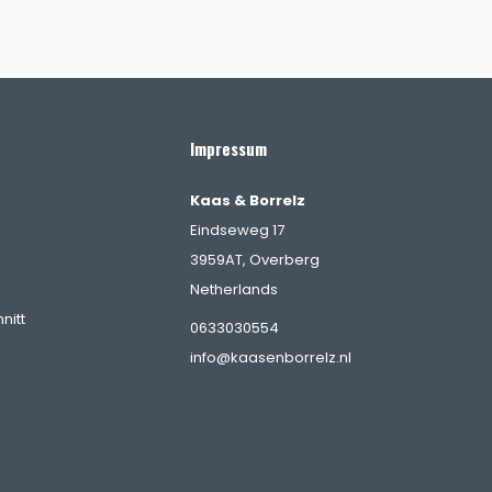
Impressum
Kaas & Borrelz
Eindseweg 17
3959AT, Overberg
Netherlands
nitt
0633030554
info@kaasenborrelz.nl