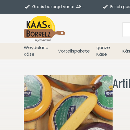
Gratis bezorgd vanaf 48 euro in NL
Frisch geschn
Weydeland
ganze
Vorteilspakete
Käs
Käse
Käse
Art