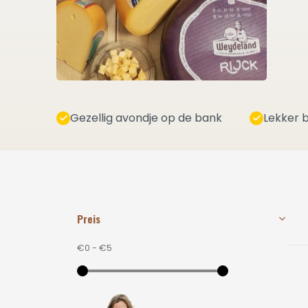
Gezellig avondje op de bank
Lekker b
Preis
€0
-
€5