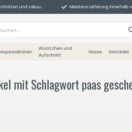
itten und vakuumverpackt.
Meistens Lieferung innerhalb von 3 Tage
Würstchen und
espezialitäten
Nüsse
Getränke
Aufschnitt
ikel mit Schlagwort paas gesch