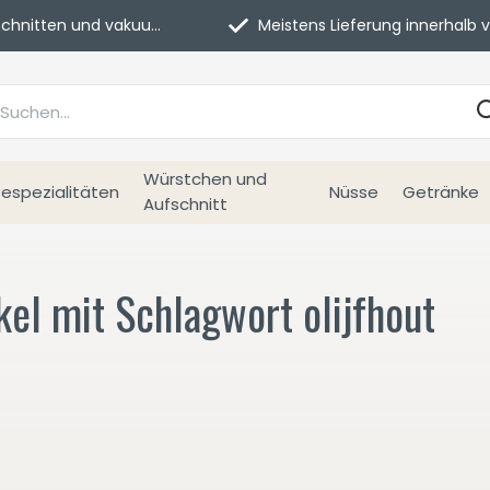
itten und vakuumverpackt.
Meistens Lieferung innerhalb von 3 Tage
Würstchen und
espezialitäten
Nüsse
Getränke
Aufschnitt
kel mit Schlagwort olijfhout