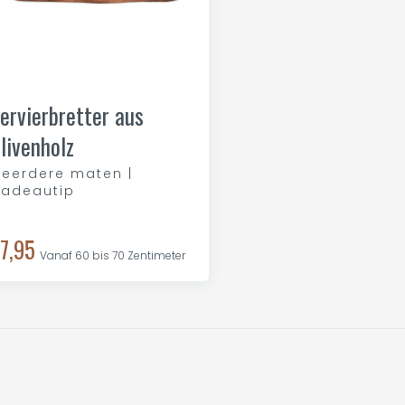
ervierbretter aus
livenholz
eerdere maten |
adeautip
7,95
Vanaf 60 bis 70 Zentimeter