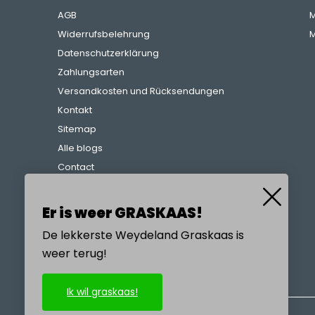
AGB
M
Widerrufsbelehrung
M
Datenschutzerklärung
Zahlungsarten
Versandkosten und Rücksendungen
Kontakt
Sitemap
Alle blogs
Contact
Beschwerdeverfahren
Referenzen
Er is weer GRASKAAS!
De lekkerste Weydeland Graskaas is
weer terug!
RUFEN SIE UNS AN
Ik wil graskaas!