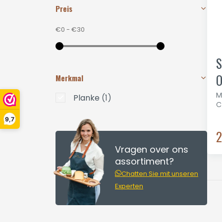
Preis
€0
-
€30
S
O
Merkmal
M
Planke
(1)
C
9,7
2
Vragen over ons
assortiment?
Chatten Sie mit unseren
Experten