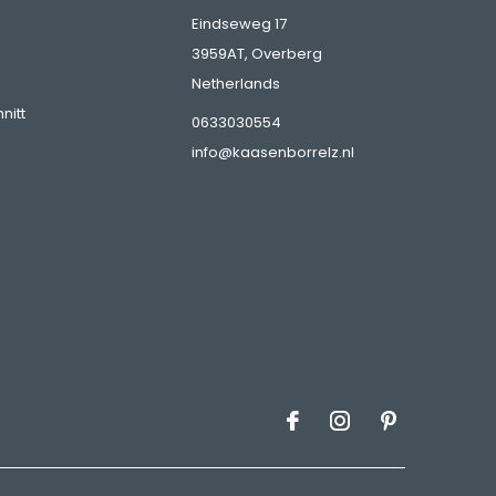
Eindseweg 17
3959AT, Overberg
Netherlands
nitt
0633030554
info@kaasenborrelz.nl