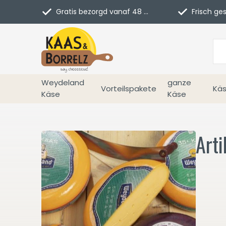
Gratis bezorgd vanaf 48 euro in NL
Frisch geschn
Weydeland
ganze
Vorteilspakete
Käs
Käse
Käse
Arti