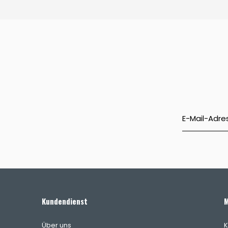
Kundendienst
M
Über uns
K