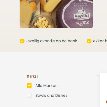
Gezellig avondje op de bank
Lekker b
Marken
Alle Marken
Bowls and Dishes