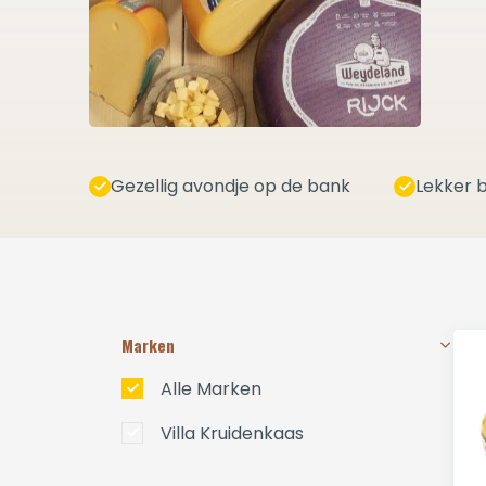
Gezellig avondje op de bank
Lekker b
Marken
Alle Marken
Villa Kruidenkaas