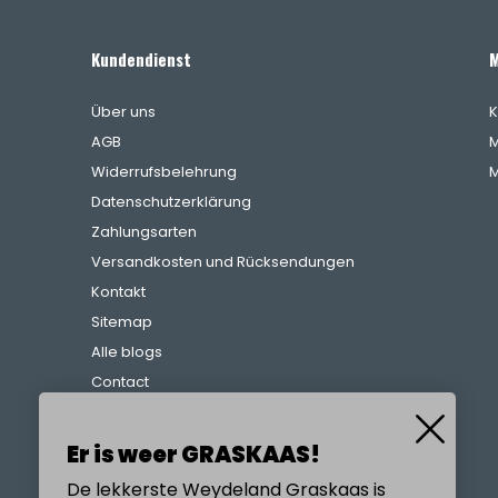
Kundendienst
M
Über uns
K
AGB
M
Widerrufsbelehrung
M
Datenschutzerklärung
Zahlungsarten
Versandkosten und Rücksendungen
Kontakt
Sitemap
Alle blogs
Contact
Beschwerdeverfahren
Referenzen
Er is weer GRASKAAS!
De lekkerste Weydeland Graskaas is