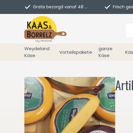
Gratis bezorgd vanaf 48 euro in NL
Frisch geschn
Weydeland
ganze
Vorteilspakete
Käs
Käse
Käse
Art