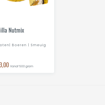
illa Nutmix
oten| Boeren | Smeuïg
3,00
Vanaf 500 gram