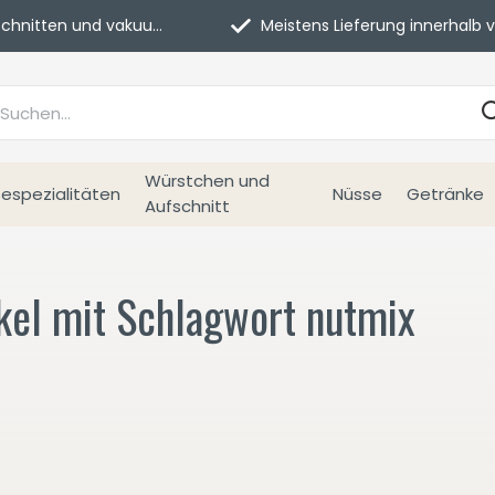
itten und vakuumverpackt.
Meistens Lieferung innerhalb von 3 Tage
Würstchen und
espezialitäten
Nüsse
Getränke
Aufschnitt
ikel mit Schlagwort nutmix