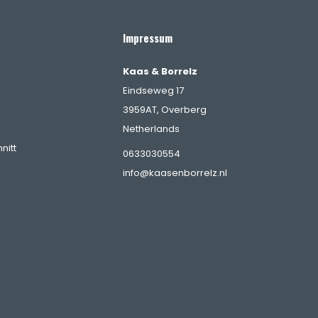
Impressum
Kaas & Borrelz
Eindseweg 17
3959AT, Overberg
Netherlands
nitt
0633030554
info@kaasenborrelz.nl