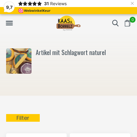
×
31
Reviews
t.
Meistens Lieferung innerhalb von 3 Tagen
Gratis bezorgd va
9,7
0
Artikel mit Schlagwort naturel
Filter