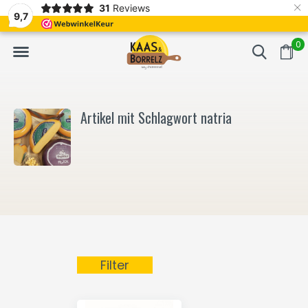
×
31
Reviews
NL
Frisch geschnitten und vakuumverpackt.
Meistens Lieferung in
9,7
0
Artikel mit Schlagwort natria
Filter