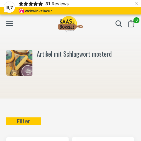
×
31
Reviews
NL
Frisch geschnitten und vakuumverpackt.
Meistens Lieferung in
9,7
0
Artikel mit Schlagwort mosterd
Filter