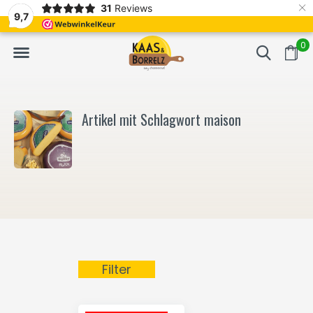
×
31
Reviews
NL
Frisch geschnitten und vakuumverpackt.
Meistens Lieferung in
9,7
0
Artikel mit Schlagwort maison
Filter