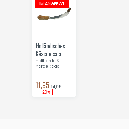
IM ANGEBOT
Holländisches
Käsemesser
halfharde &
harde kaas
11,95
14,95
-20%