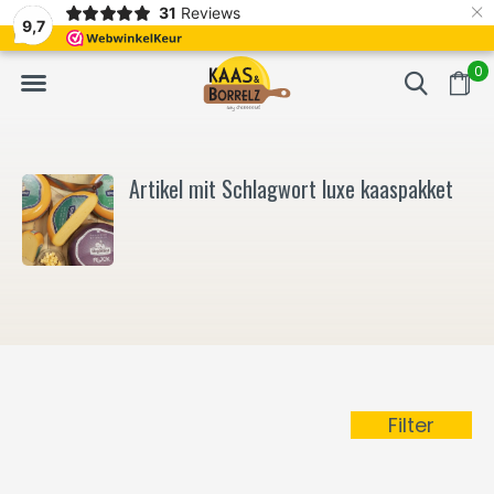
×
31
Reviews
NL
Frisch geschnitten und vakuumverpackt.
Meistens Lieferung in
9,7
0
Artikel mit Schlagwort luxe kaaspakket
Filter