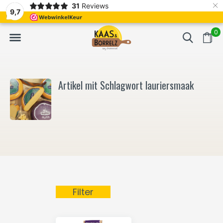
×
31
Reviews
NL
Frisch geschnitten und vakuumverpackt.
Meistens Lieferung in
9,7
0
Artikel mit Schlagwort lauriersmaak
Filter