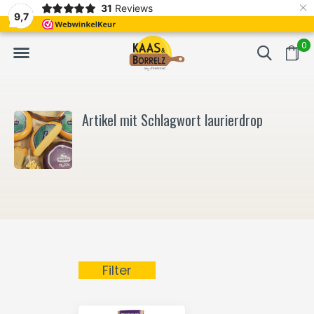
×
31
Reviews
NL
Frisch geschnitten und vakuumverpackt.
Meistens Lieferung in
9,7
0
Artikel mit Schlagwort laurierdrop
Filter