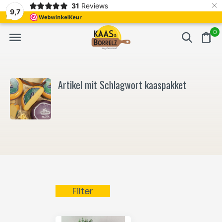
×
31
Reviews
NL
Frisch geschnitten und vakuumverpackt.
Meistens Lieferung in
9,7
0
Artikel mit Schlagwort kaaspakket
Filter