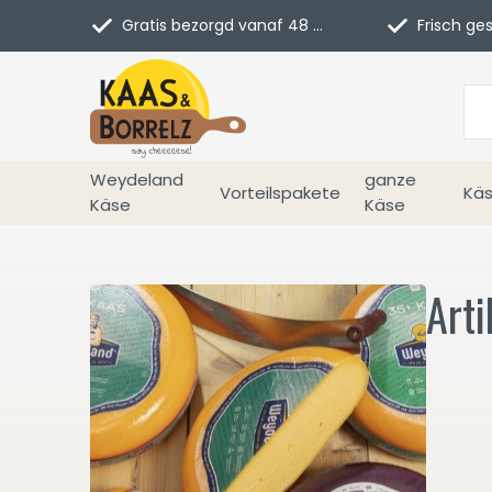
Gratis bezorgd vanaf 48 euro in NL
Frisch geschn
Weydeland
ganze
Vorteilspakete
Käs
Käse
Käse
Art