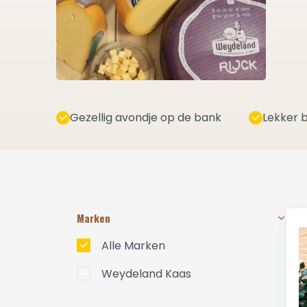
Gezellig avondje op de bank
Lekker b
Marken
Alle Marken
Weydeland Kaas