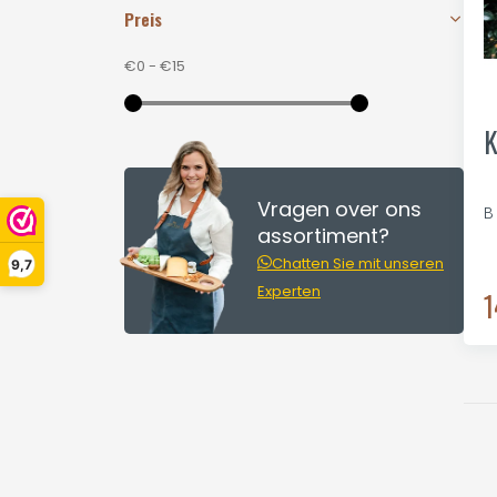
Preis
€0
-
€15
K
Vragen over ons
B
assortiment?
Chatten Sie mit unseren
9,7
Experten
1