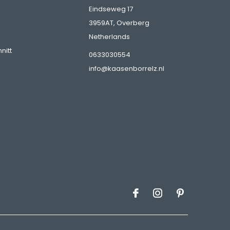
Eindseweg 17
3959AT, Overberg
Netherlands
nitt
0633030554
info@kaasenborrelz.nl