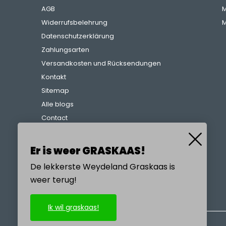
AGB
M
Widerrufsbelehrung
M
Datenschutzerklärung
Zahlungsarten
Versandkosten und Rücksendungen
Kontakt
Sitemap
Alle blogs
Contact
Beschwerdeverfahren
Referenzen
Er is weer GRASKAAS!
De lekkerste Weydeland Graskaas is
weer terug!
RUFEN SIE UNS AN
Ik wil graskaas!