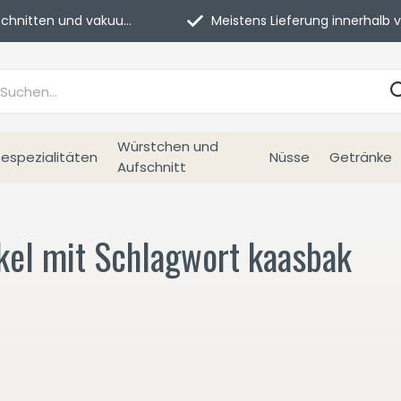
itten und vakuumverpackt.
Meistens Lieferung innerhalb von 3 Tage
Würstchen und
espezialitäten
Nüsse
Getränke
Aufschnitt
ikel mit Schlagwort kaasbak