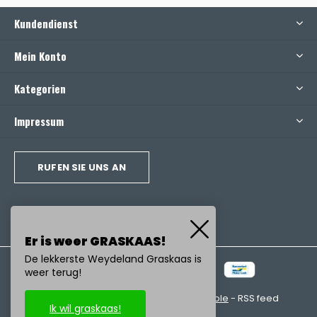
Kundendienst
Mein Konto
Kategorien
Impressum
RUFEN SIE UNS AN
Er is weer GRASKAAS!
De lekkerste Weydeland Graskaas is
weer terug!
© Copyright
2026
- Realisatie:
emarkable
-
RSS feed
Ik wil graskaas!