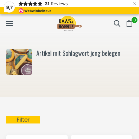
×
31
Reviews
kt.
Meistens Lieferung innerhalb von 3 Tagen
Gratis bezorgd v
9,7
0
Artikel mit Schlagwort jong belegen
Filter