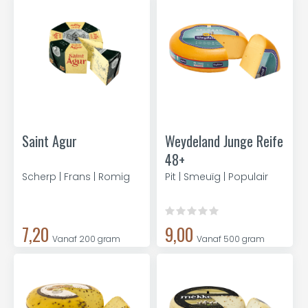
Saint Agur
Weydeland Junge Reife
48+
Scherp | Frans | Romig
Pit | Smeuïg | Populair
7,20
9,00
Vanaf 200 gram
Vanaf 500 gram