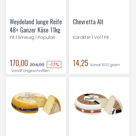
Weydeland Junge Reife
Chevretta Alt
48+ Ganzer Käse 11kg
Pit | Smeuïg | Populair
Karakter | Vol | Pit
170,00
14,25
204,00
-17%
Vanaf 500 gram
Vanaf Ungeschnitten