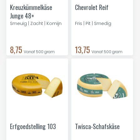
Kreuzkümmelkäse
Chevrolet Reif
Junge 48+
Smeuïg | Zacht | Komijn
Fris | Pit | Smedig
8,75
13,75
Vanaf 500 gram
Vanaf 500 gram
Erfgoedstelling 103
Twisca-Schafskäse