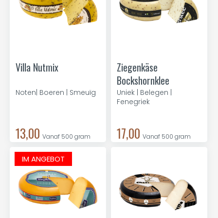
Villa Nutmix
Ziegenkäse
Bockshornklee
Noten| Boeren | Smeuïg
Uniek | Belegen |
Fenegriek
13,00
17,00
Vanaf 500 gram
Vanaf 500 gram
IM ANGEBOT