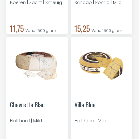
Boeren | Zacht | Smeuïg
Schaap | Romig | Mild
11,75
15,25
Vanaf 500 gram
Vanaf 500 gram
Chevretta Blau
Villa Blue
Half hard | Mild
Half hard | Mild