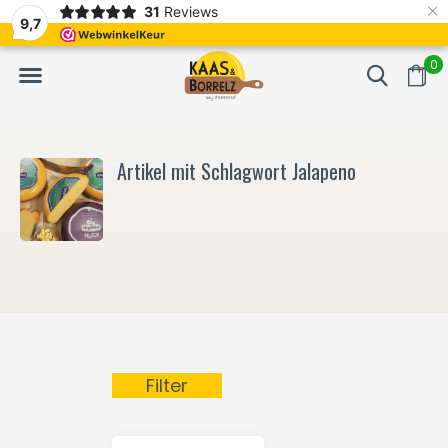
×
31
Reviews
NL
Frisch geschnitten und vakuumverpackt.
Meistens Lieferung in
9,7
0
Artikel mit Schlagwort Jalapeno
Filter