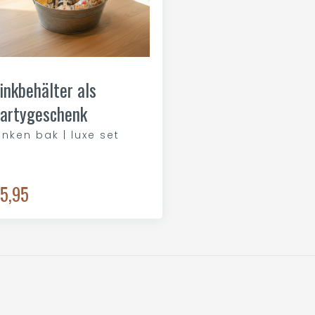
inkbehälter als
artygeschenk
inken bak | luxe set
5,95