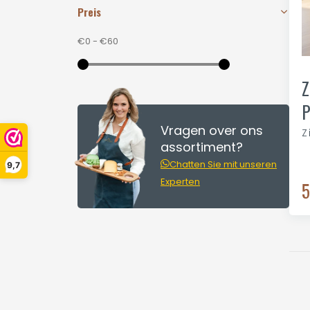
Preis
€0
-
€60
Z
P
Vragen over ons
Z
assortiment?
Chatten Sie mit unseren
9,7
Experten
5