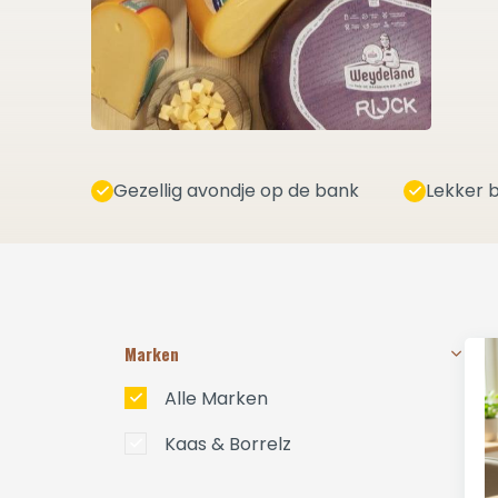
Gezellig avondje op de bank
Lekker b
Marken
Alle Marken
Kaas & Borrelz