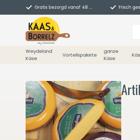
Gratis bezorgd vanaf 48 euro in NL
Frisch geschn
Weydeland
ganze
Vorteilspakete
Käs
Käse
Käse
Art