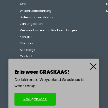
AGB
M
Widerrufsbelehrung
M
Datenschutzerklärung
Zahlungsarten
Versandkosten und Rücksendungen
Kontakt
Sitemap
Alle blogs
Contact
Beschwerdeverfahren
Referenzen
Er is weer GRASKAAS!
De lekkerste Weydeland Graskaas is
weer terug!
RUFEN SIE UNS AN
Ik wil graskaas!