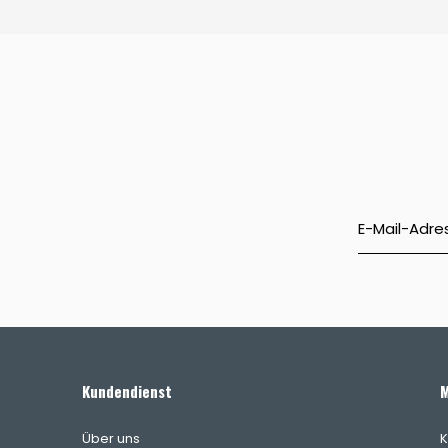
Kundendienst
M
Über uns
K