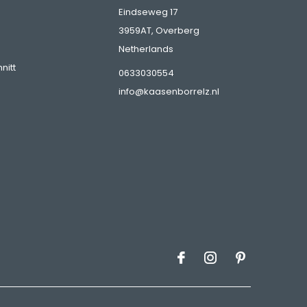
Eindseweg 17
3959AT, Overberg
Netherlands
nitt
0633030554
info@kaasenborrelz.nl