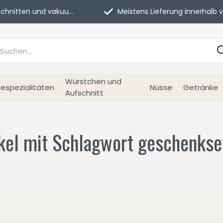
itten und vakuumverpackt.
Meistens Lieferung innerhalb von 3 Tage
Würstchen und
espezialitäten
Nüsse
Getränke
Aufschnitt
ikel mit Schlagwort geschenkse