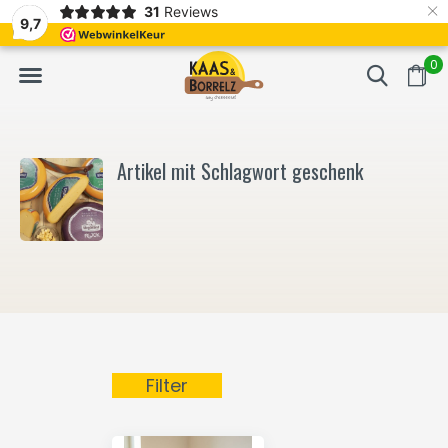
×
31
Reviews
NL
Frisch geschnitten und vakuumverpackt.
Meistens Lieferung in
9,7
0
Artikel mit Schlagwort geschenk
Filter