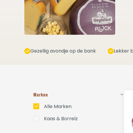
Gezellig avondje op de bank
Lekker b
Marken
Alle Marken
Kaas & Borrelz