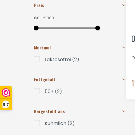
Preis
€0
-
€300
O
Merkmal
O
Laktosefrei
(2)
Fettgehalt
1
50+
(2)
9,7
Hergestellt aus
Kuhmilch
(2)