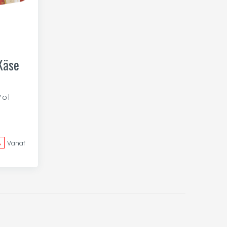
Käse
Vol
%
Vanaf