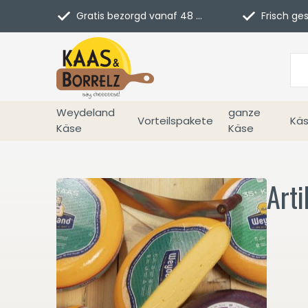
Gratis bezorgd vanaf 48 euro in NL
Frisch geschn
Weydeland
ganze
Vorteilspakete
Käs
Käse
Käse
Arti