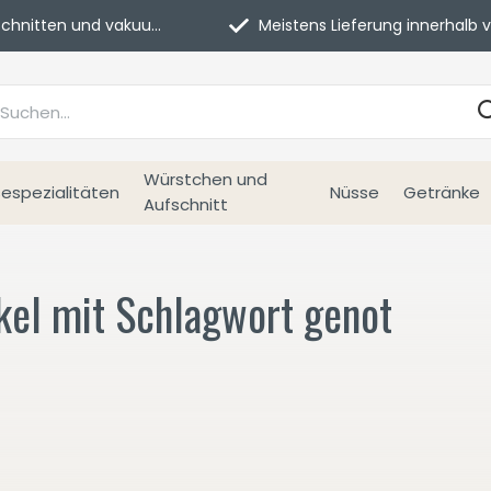
itten und vakuumverpackt.
Meistens Lieferung innerhalb von 3 Tage
Würstchen und
espezialitäten
Nüsse
Getränke
Aufschnitt
kel mit Schlagwort genot