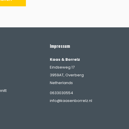
Impressum
Kaas & Borrelz
Eindseweg 17
3959AT, Overberg
Netherlands
nitt
0633030554
info@kaasenborrelz.nl