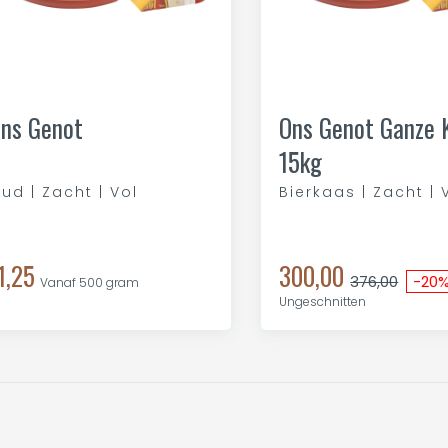
ns Genot
Ons Genot Ganze 
15kg
ud | Zacht | Vol
Bierkaas | Zacht | 
1,25
300,00
376,00
-20
Vanaf 500 gram
Ungeschnitten