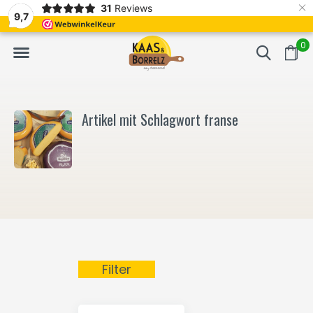
×
31
Reviews
NL
Frisch geschnitten und vakuumverpackt.
Meistens Lieferung in
9,7
0
Artikel mit Schlagwort franse
Filter