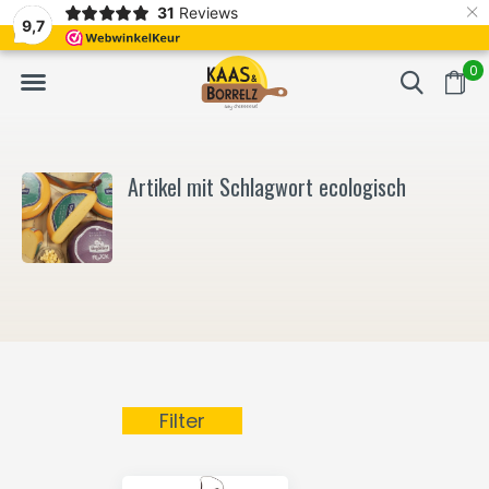
×
31
Reviews
NL
Frisch geschnitten und vakuumverpackt.
Meistens Lieferung in
9,7
0
Artikel mit Schlagwort ecologisch
Filter