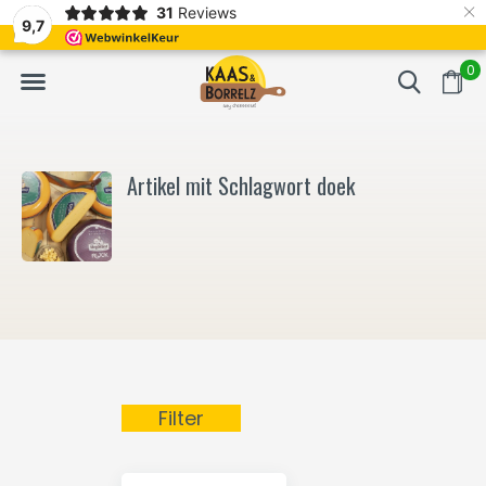
×
31
Reviews
NL
Frisch geschnitten und vakuumverpackt.
Meistens Lieferung in
9,7
0
Artikel mit Schlagwort doek
Filter