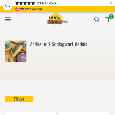
×
31
Reviews
NL
Frisch geschnitten und vakuumverpackt.
Meistens Lieferung in
9,7
0
Artikel mit Schlagwort dadels
Filter