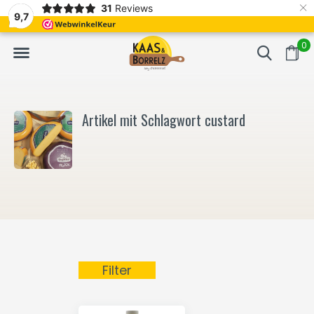
×
31
Reviews
NL
Frisch geschnitten und vakuumverpackt.
Meistens Lieferung in
9,7
0
Artikel mit Schlagwort custard
Filter