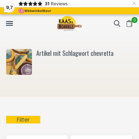
×
31
Reviews
NL
Frisch geschnitten und vakuumverpackt.
Meistens Lieferung in
9,7
0
Artikel mit Schlagwort chevretta
Filter