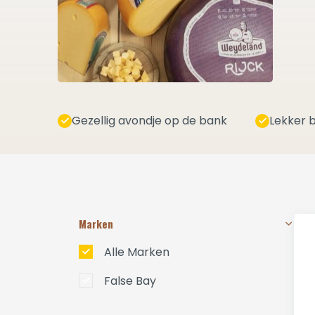
Gezellig avondje op de bank
Lekker b
Marken
Alle Marken
False Bay