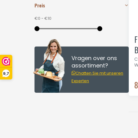
Preis
€0
-
€10
F
B
Vragen over ons
C
assortiment?
W
Chatten Sie mit unseren
9,7
Experten
8