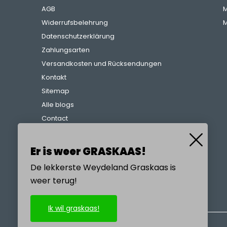
AGB
M
Widerrufsbelehrung
M
Datenschutzerklärung
Zahlungsarten
Versandkosten und Rücksendungen
Kontakt
Sitemap
Alle blogs
Contact
Beschwerdeverfahren
Referenzen
Er is weer GRASKAAS!
De lekkerste Weydeland Graskaas is
weer terug!
RUFEN SIE UNS AN
Ik wil graskaas!