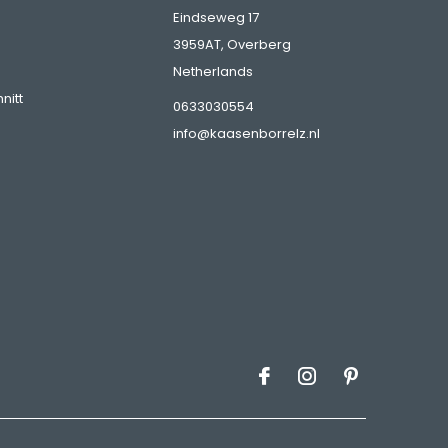
Eindseweg 17
3959AT, Overberg
Netherlands
nitt
0633030554
info@kaasenborrelz.nl