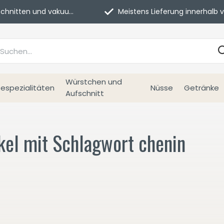
itten und vakuumverpackt.
Meistens Lieferung innerhalb von 3 Tage
Würstchen und
espezialitäten
Nüsse
Getränke
Aufschnitt
kel mit Schlagwort chenin