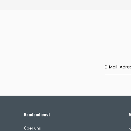
Kundendienst
M
Über uns
K