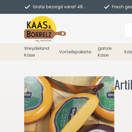
Gratis bezorgd vanaf 48 euro in NL
Frisch geschn
Weydeland
ganze
Vorteilspakete
Käs
Käse
Käse
Arti