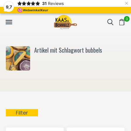
×
31
Reviews
NL
Frisch geschnitten und vakuumverpackt.
Meistens Lieferung in
9,7
0
Artikel mit Schlagwort bubbels
Filter