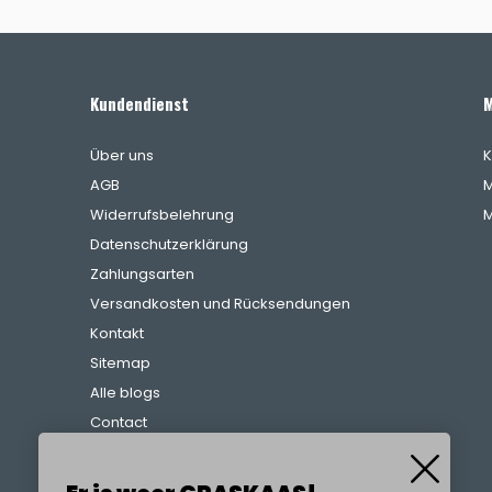
Kundendienst
M
Über uns
K
AGB
M
Widerrufsbelehrung
M
Datenschutzerklärung
Zahlungsarten
Versandkosten und Rücksendungen
Kontakt
Sitemap
Alle blogs
Contact
Beschwerdeverfahren
Referenzen