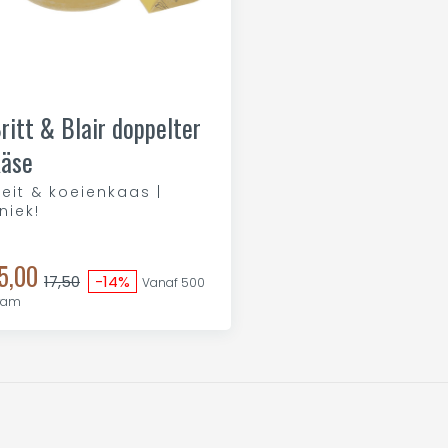
ritt & Blair doppelter
äse
eit & koeienkaas |
niek!
5,00
17,50
-14%
Vanaf 500
ram