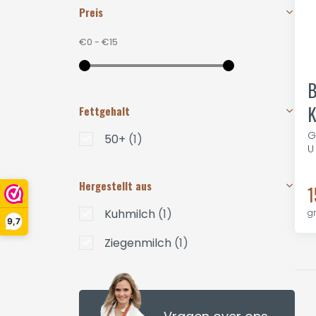
Preis
€0
-
€15
B
K
Fettgehalt
G
50+
(1)
U
Hergestellt aus
1
Kuhmilch
(1)
g
9,7
Ziegenmilch
(1)