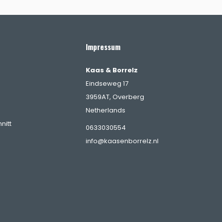
Impressum
Kaas & Borrelz
Eindseweg 17
3959AT, Overberg
Netherlands
nitt
0633030554
info@kaasenborrelz.nl