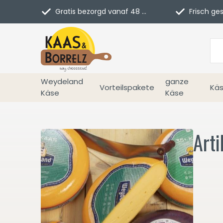
Gratis bezorgd vanaf 48 euro in NL
Frisch geschn
Weydeland
ganze
Vorteilspakete
Käs
Käse
Käse
Arti