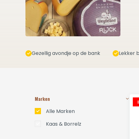
Gezellig avondje op de bank
Lekker b
Marken
Alle Marken
Kaas & Borrelz