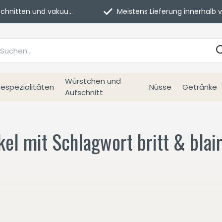
itten und vakuumverpackt.
Meistens Lieferung innerhalb von 3 Tage
Würstchen und
espezialitäten
Nüsse
Getränke
Aufschnitt
kel mit Schlagwort britt & blai