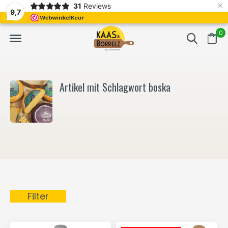
×
31
Reviews
NL
Frisch geschnitten und vakuumverpackt.
Meistens Lieferung in
9,7
0
Artikel mit Schlagwort boska
Filter