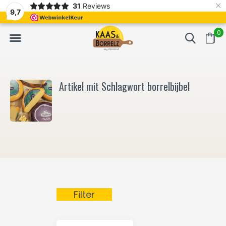
×
31
Reviews
NL
Frisch geschnitten und vakuumverpackt.
Meistens Lieferung in
9,7
0
Artikel mit Schlagwort borrelbijbel
Filter