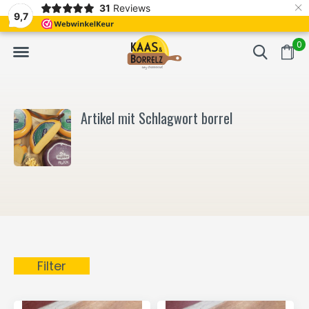
×
31
Reviews
nitten und vakuumverpackt.
Meistens Lieferung innerhalb von 3 Tagen
9,7
0
Artikel mit Schlagwort borrel
Filter