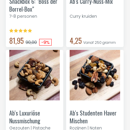
Snackbox 6: "Boss der
Ab's Curry-Nuss-Mix
Borrel-Box"
7-8 personen
Curry kruiden
81,95
4,25
90,00
-9%
Vanaf 250 gramm
Ab's Luxuriöse
Ab's Studenten Haver
Nussmischung
Mischen
Gezouten | Pistache
Rozijnen | Noten