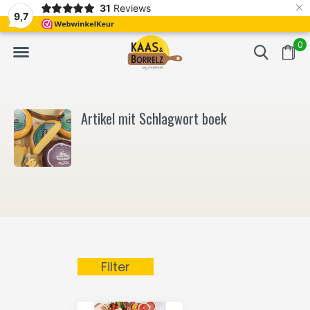
×
31
Reviews
NL
Frisch geschnitten und vakuumverpackt.
Meistens Lieferung in
9,7
0
Artikel mit Schlagwort boek
Filter