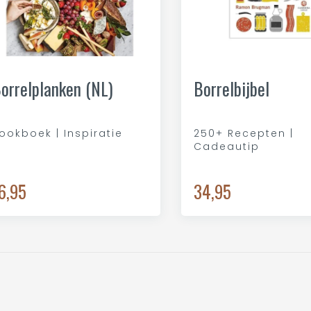
orrelplanken (NL)
Borrelbijbel
ookboek | Inspiratie
250+ Recepten |
Cadeautip
6,95
34,95