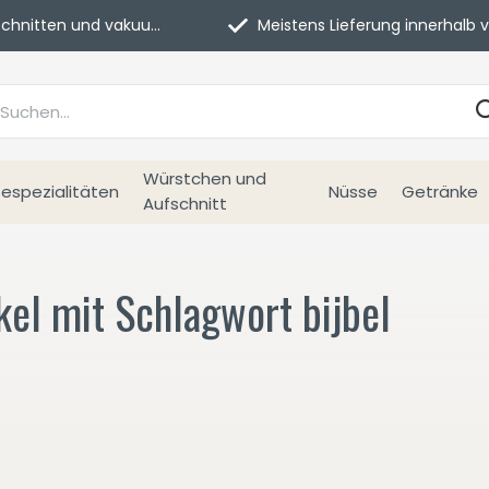
itten und vakuumverpackt.
Meistens Lieferung innerhalb von 3 Tage
Würstchen und
espezialitäten
Nüsse
Getränke
Aufschnitt
kel mit Schlagwort bijbel