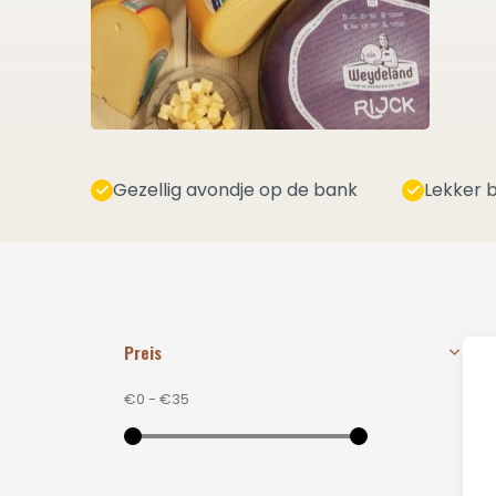
Gezellig avondje op de bank
Lekker b
Preis
€0
-
€35