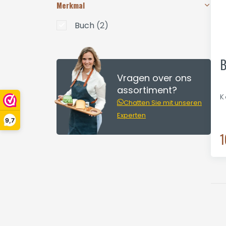
Merkmal
Buch
(2)
B
Vragen over ons
assortiment?
K
Chatten Sie mit unseren
Experten
9,7
1