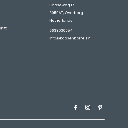
Eindseweg 17
3959AT, Overberg
Netherlands
nitt
0633030554
info@kaasenborrelz.nl