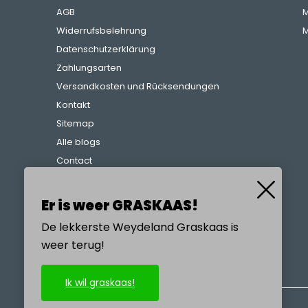
AGB
M
Widerrufsbelehrung
M
Datenschutzerklärung
Zahlungsarten
Versandkosten und Rücksendungen
Kontakt
Sitemap
Alle blogs
Contact
Beschwerdeverfahren
Referenzen
Er is weer GRASKAAS!
De lekkerste Weydeland Graskaas is
weer terug!
RUFEN SIE UNS AN
Ik wil graskaas!