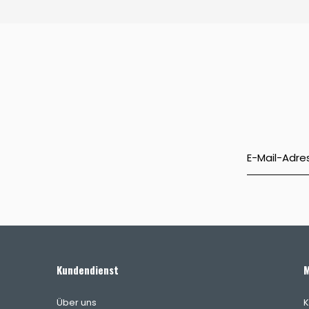
Kundendienst
M
Über uns
K