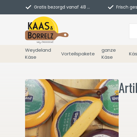
Gratis bezorgd vanaf 48 euro in NL
Frisch geschn
Weydeland
ganze
Vorteilspakete
Käs
Käse
Käse
Arti