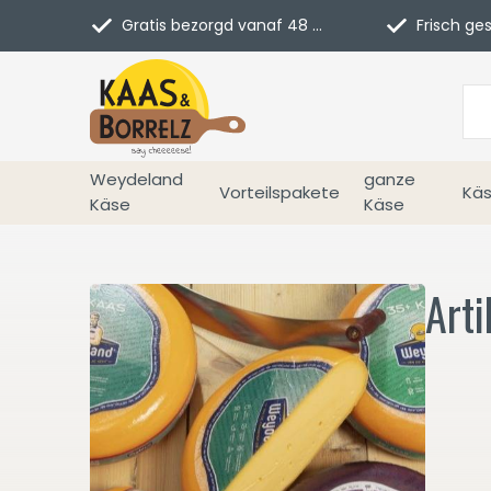
Gratis bezorgd vanaf 48 euro in NL
Frisch geschn
Weydeland
ganze
Vorteilspakete
Käs
Käse
Käse
Arti