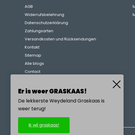
AGB
M
Widerrufsbelehrung
M
Datenschutzerklärung
Zahlungsarten
Versandkosten und Rücksendungen
Kontakt
Sitemap
Alle blogs
Contact
Beschwerdeverfahren
Referenzen
Er is weer GRASKAAS!
De lekkerste Weydeland Graskaas is
weer terug!
RUFEN SIE UNS AN
Ik wil graskaas!