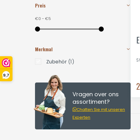
Preis
€0
-
€5
E
Merkmal
S
Zubehör
(1)
9,7
2
Vragen over ons
assortiment?
Chatten Sie mit unseren
Experten