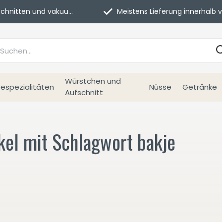
itten und vakuumverpackt.
Meistens Lieferung innerhalb von 3 Tage
Würstchen und
espezialitäten
Nüsse
Getränke
Aufschnitt
kel mit Schlagwort bakje