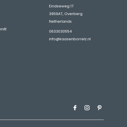
Eindseweg 17
3959AT, Overberg
Netherlands
nitt
0633030554
info@kaasenborrelz.nl