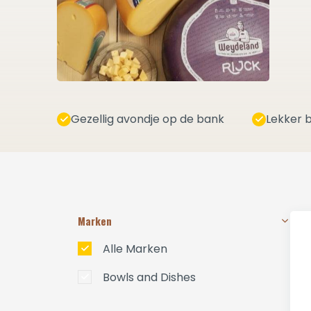
Gezellig avondje op de bank
Lekker b
Marken
Alle Marken
Bowls and Dishes