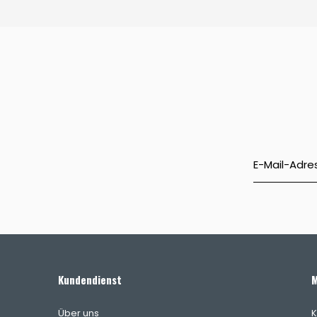
Kundendienst
M
Über uns
K