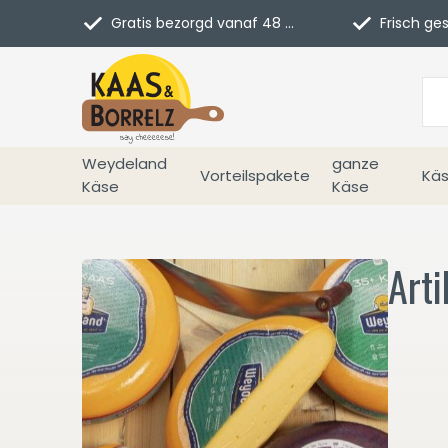
Gratis bezorgd vanaf 48 euro in NL
Frisch geschn
Weydeland
ganze
Vorteilspakete
Käs
Käse
Käse
Art