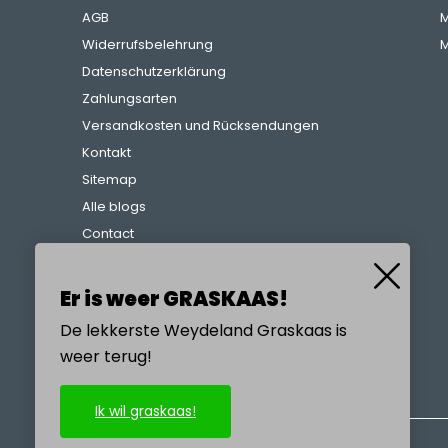
AGB
M
Widerrufsbelehrung
M
Datenschutzerklärung
Zahlungsarten
Versandkosten und Rücksendungen
Kontakt
Sitemap
Alle blogs
Contact
Beschwerdeverfahren
Referenzen
Er is weer GRASKAAS!
De lekkerste Weydeland Graskaas is
weer terug!
RUFEN SIE UNS AN
Ik wil graskaas!