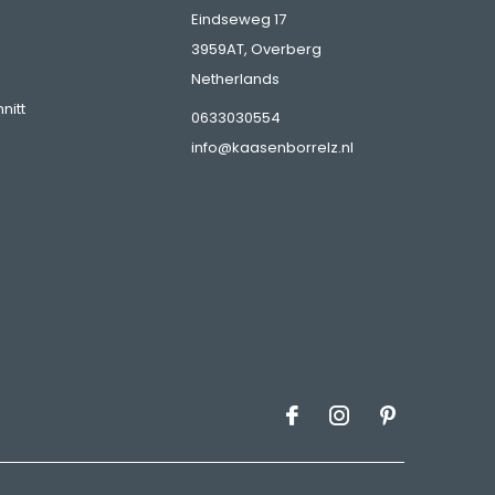
Eindseweg 17
3959AT, Overberg
Netherlands
nitt
0633030554
info@kaasenborrelz.nl