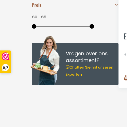
Preis
€0
-
€5
E
Vragen over ons
H
assortiment?
Chatten Sie mit unseren
9,7
Experten
4