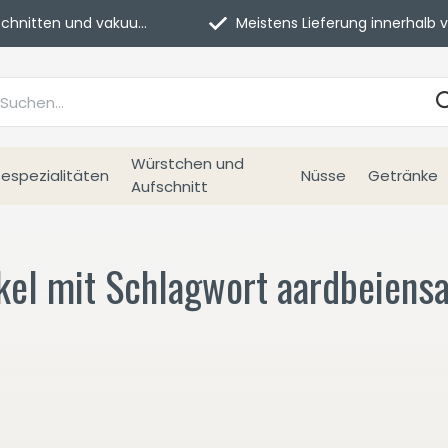
itten und vakuumverpackt.
Meistens Lieferung innerhalb von 3 Tage
Würstchen und
espezialitäten
Nüsse
Getränke
Aufschnitt
ikel mit Schlagwort aardbeiens