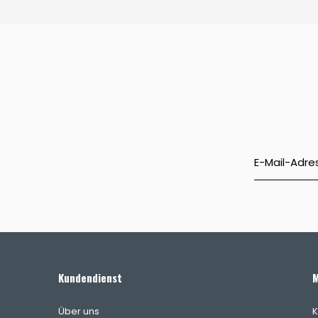
Kundendienst
M
Über uns
K