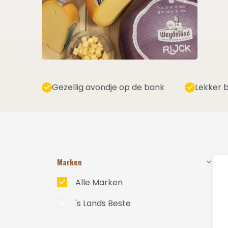
Gezellig avondje op de bank
Lekker b
Marken
Alle Marken
's Lands Beste