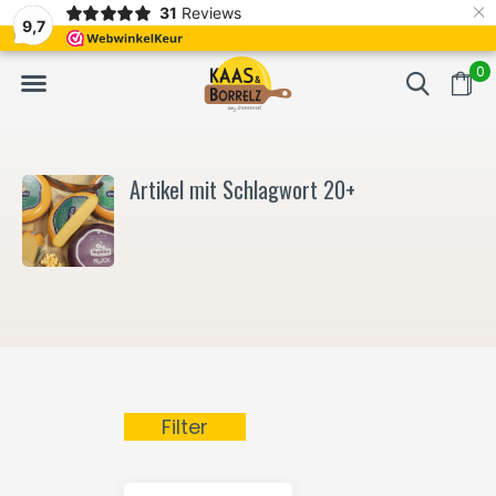
×
31
Reviews
NL
Frisch geschnitten und vakuumverpackt.
Meistens Lieferung in
9,7
0
Artikel mit Schlagwort 20+
Filter