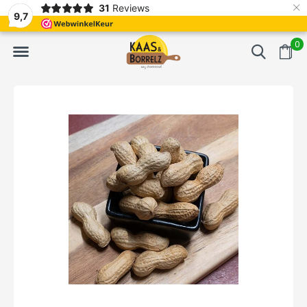
×
31
Reviews
NL
Frisch geschnitten und vakuumverpackt.
Meistens Lieferung in
9,7
0