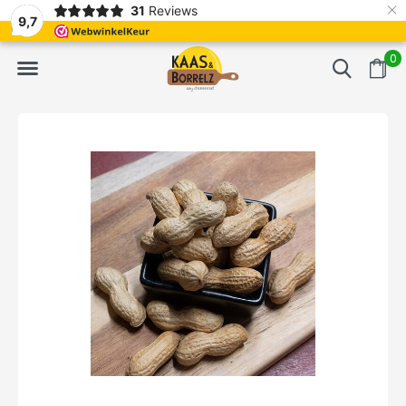
×
31
Reviews
NL
Frisch geschnitten und vakuumverpackt.
Meistens Lieferung in
9,7
0