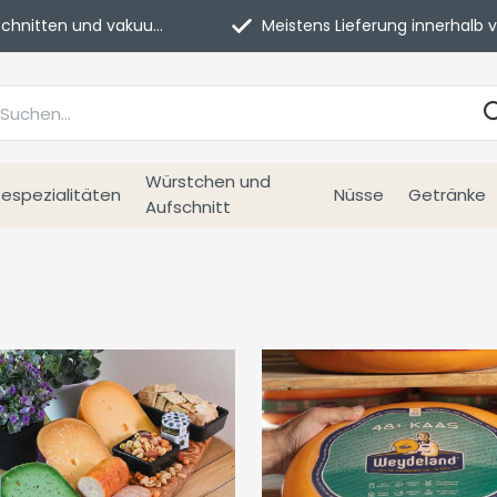
itten und vakuumverpackt.
Meistens Lieferung innerhalb von 3 Tage
Würstchen und
espezialitäten
Nüsse
Getränke
Aufschnitt