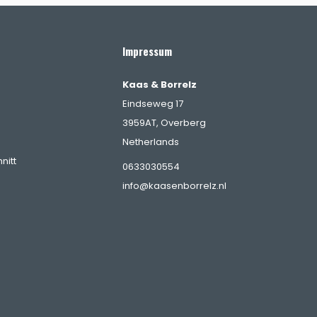
Impressum
Kaas & Borrelz
Eindseweg 17
3959AT, Overberg
Netherlands
nitt
0633030554
info@kaasenborrelz.nl