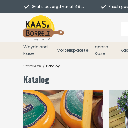
Gratis bezorgd vanaf 48 euro in NL
Frisch geschn
Weydeland
ganze
Vorteilspakete
Käs
Käse
Käse
Startseite
Katalog
Katalog