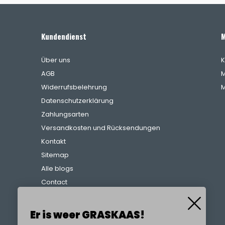
Kundendienst
M
Über uns
K
AGB
M
Widerrufsbelehrung
M
Datenschutzerklärung
Zahlungsarten
Versandkosten und Rücksendungen
Kontakt
Sitemap
Alle blogs
Contact
Beschwerdeverfahren
Referenzen
Er is weer GRASKAAS!