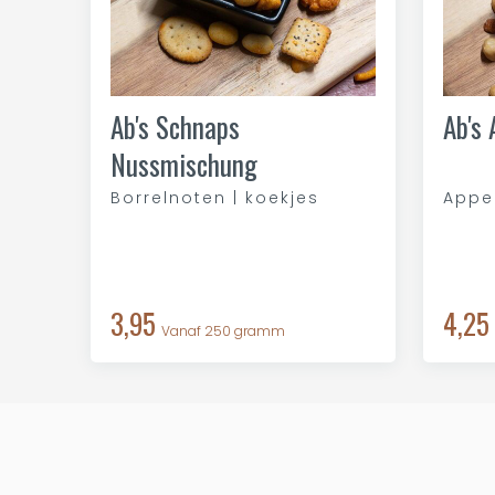
Ab's Schnaps
Ab's
Nussmischung
Borrelnoten | koekjes
Appel
3,95
4,25
Vanaf 250 gramm