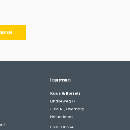
IEREN
Impressum
Kaas & Borrelz
Eindseweg 17
3959AT, Overberg
Netherlands
nitt
0633030554