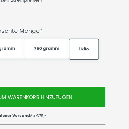
 sehr zu empfehlen!
ünschte Menge*
 gramm
750 gramm
1 kilo
UM WARENKORB HINZUFÜGEN
nloser Versand
Ab €75,-