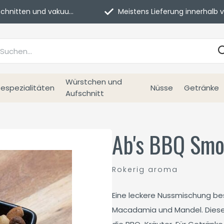
itten und vakuumverpackt.
Meistens Lieferung innerhalb von 3 Tage
Würstchen und
espezialitäten
Nüsse
Getränke
Aufschnitt
Ab's BBQ Sm
Rokerig aroma
Eine leckere Nussmischung be
Macadamia und Mandel. Diese 