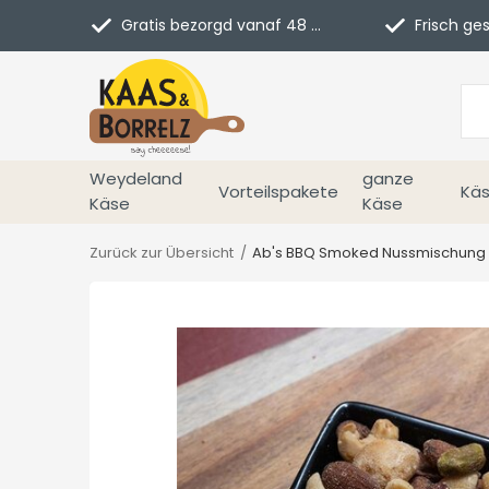
Gratis bezorgd vanaf 48 euro in NL
Frisch geschn
Weydeland
ganze
Vorteilspakete
Käs
Käse
Käse
Zurück zur Übersicht
Ab's BBQ Smoked Nussmischung