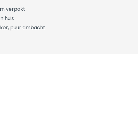
üm verpakt
n huis
ker, puur ambacht