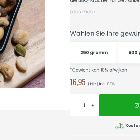
die BBQ-Kräuter. Für Getränke
Lees meer
Wählen Sie Ihre gew
250 gramm
500
*Gewicht kan 10% afwijken
16,95
1 kilo | Incl. BTW
Z
Koste