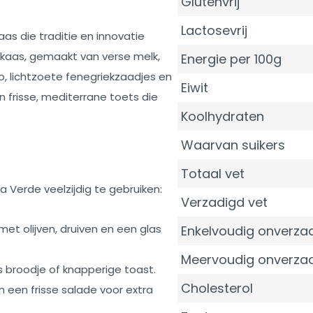
Glutenvrij
Lactosevrij
as die traditie en innovatie
nkaas, gemaakt van verse melk,
Energie per 100g
 lichtzoete fenegriekzaadjes en
Eiwit
 frisse, mediterrane toets die
Koolhydraten
Waarvan suikers
Totaal vet
la Verde veelzijdig te gebruiken:
Verzadigd vet
met olijven, druiven en een glas
Enkelvoudig onverzad
Meervoudig onverzad
rs broodje of knapperige toast.
Cholesterol
n een frisse salade voor extra