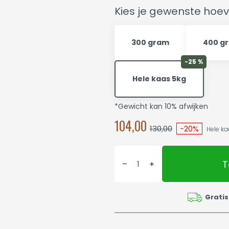
Kies je gewenste hoev
300 gram
400 g
-25 %
Hele kaas 5kg
*Gewicht kan 10% afwijken
104,00
130,00
-20%
Hele kaa
T
Gratis