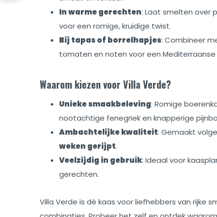
In warme gerechten
: Laat smelten over 
voor een romige, kruidige twist.
Bij tapas of borrelhapjes
: Combineer me
tomaten en noten voor een Mediterraanse b
Waarom kiezen voor Villa Verde?
Unieke smaakbeleving
: Romige boerenka
nootachtige fenegriek en knapperige pijnb
Ambachtelijke kwaliteit
: Gemaakt volge
weken gerijpt
.
Veelzijdig in gebruik
: Ideaal voor kaaspl
gerechten.
Villa Verde is dé kaas voor liefhebbers van rijke
combinaties. Probeer het zelf en ontdek waaro