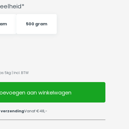
eelheid*
ram
500 gram
s 5kg | Incl. BTW
oevoegen aan winkelwagen
 verzending
Vanaf €48,-