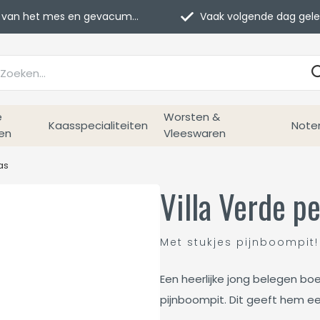
van het mes en gevacumeerd
Vaak volgende dag geleverd
e
Worsten &
Kaasspecialiteiten
Note
en
Vleeswaren
as
Villa Verde p
Met stukjes pijnboompit!
Een heerlijke jong belegen b
pijnboompit. Dit geeft hem e