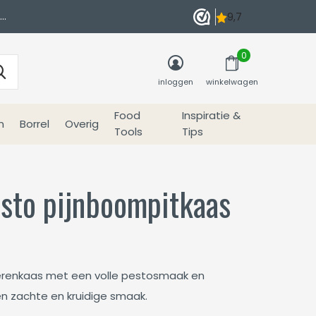
0
inloggen
winkelwagen
Food
Inspiratie &
n
Borrel
Overig
Tools
Tips
esto pijnboompitkaas
oerenkaas met een volle pestosmaak en
en zachte en kruidige smaak.