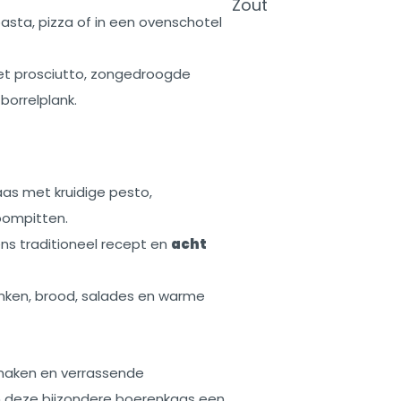
Zout
pasta, pizza of in een ovenschotel
t prosciutto, zongedroogde
orrelplank.
as met kruidige pesto,
oompitten.
ns traditioneel recept en
acht
anken, brood, salades en warme
 smaken en verrassende
m deze bijzondere boerenkaas een