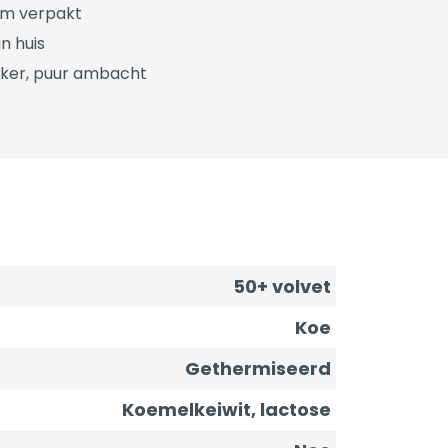
üm verpakt
n huis
ker, puur ambacht
50+ volvet
Koe
Gethermiseerd
Koemelkeiwit, lactose