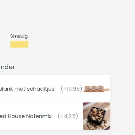
Smeuïg
onder
lank met schaaltjes
(+19,95)
ed House Notenmix
(+4,25)