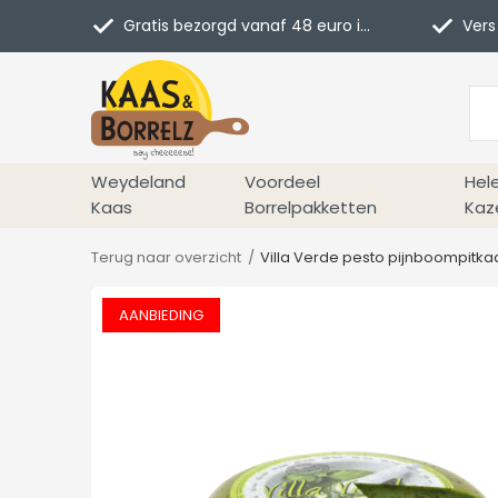
Gratis bezorgd vanaf 48 euro in NL
Vers 
Weydeland
Voordeel
Hel
Kaas
Borrelpakketten
Kaz
Terug naar overzicht
Villa Verde pesto pijnboompitka
AANBIEDING