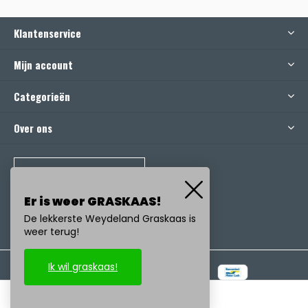
Klantenservice
Mijn account
Categorieën
Over ons
BEL ONS
Er is weer GRASKAAS!
De lekkerste Weydeland Graskaas is
weer terug!
Ik wil graskaas!
© Copyright
2026
- Realisatie:
emarkable
-
RSS-feed