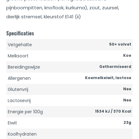
pijnboompitten, knoflook, kurkuma), zout, zuursel,
dierlijk stremsel, kleurstof E141 (ii)
Specificaties
Vetgehalte
50+ volvet
Melksoort
Koe
Bereidingswijze
Gethermiseerd
Allergenen
Koemelkeiwit, lactose
Glutenvrij
Nee
Lactosevrij
Nee
Energie per 100g
1534 kJ / 370 Kcal
Eiwit
23g
Koolhydraten