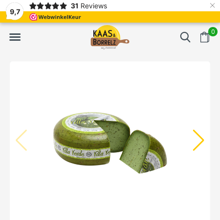
×
31
Reviews
erd
Vaak volgende dag geleverd
Gratis bezorgd va
9,7
0