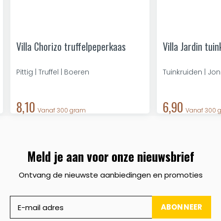
Villa Chorizo truffelpeperkaas
Villa Jardin tui
Pittig | Truffel | Boeren
Tuinkruiden | Jo
8,10
6,90
Vanaf 300 gram
Vanaf 300 
Meld je aan voor onze nieuwsbrief
Ontvang de nieuwste aanbiedingen en promoties
ABONNEER