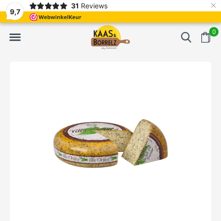
×
31
Reviews
erd
Vaak volgende dag geleverd
Gratis bezorgd va
9,7
0