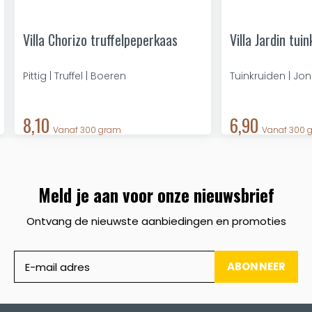
Villa Chorizo truffelpeperkaas
Villa Jardin tui
Pittig | Truffel | Boeren
Tuinkruiden | Jo
8,10
6,90
Vanaf 300 gram
Vanaf 300 
Meld je aan voor onze nieuwsbrief
Ontvang de nieuwste aanbiedingen en promoties
ABONNEER