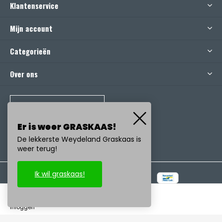
Klantenservice
Mijn account
Categorieën
Over ons
BEL ONS
Er is weer GRASKAAS!
De lekkerste Weydeland Graskaas is
weer terug!
Ik wil graskaas!
© Copyright
2026
- Realisatie:
emarkable
-
RSS-feed
inloggen