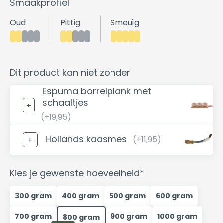
Smaakprofiel
Oud
Pittig
Smeuïg
Dit product kan niet zonder
Espuma borrelplank met
schaaltjes
(+19,95)
Hollands kaasmes
(+11,95)
Kies je gewenste hoeveelheid*
300 gram
400 gram
500 gram
600 gram
700 gram
900 gram
1000 gram
800 gram