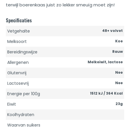
terwijl boerenkaas juist zo lekker smeuïg moet zijn!
Specificaties
Vetgehalte
48+ volvet
Melksoort
Koe
Bereidingswijze
Rauw
Allergenen
Melkeiwit, lactose
Glutenvrij
Nee
Lactosevrij
Nee
Energie per 100g
1512 kJ / 364 Kcal
Eiwit
23g
Koolhydraten
Waarvan suikers