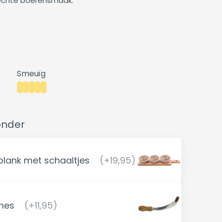
 echte boerensmaak.
Smeuïg
onder
lank met schaaltjes
(+19,95)
mes
(+11,95)