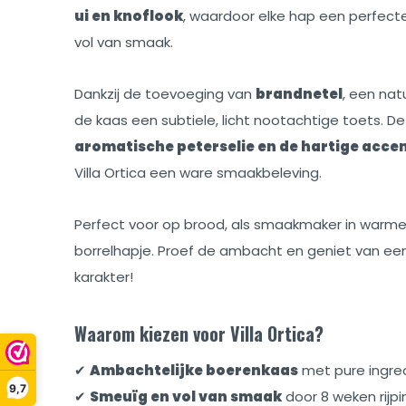
ui en knoflook
, waardoor elke hap een perfecte
vol van smaak.
Dankzij de toevoeging van
brandnetel
, een natu
de kaas een subtiele, licht nootachtige toets. D
aromatische peterselie en de hartige accen
Villa Ortica een ware smaakbeleving.
Perfect voor op brood, als smaakmaker in warm
borrelhapje. Proef de ambacht en geniet van een 
karakter!
Waarom kiezen voor Villa Ortica?
✔
Ambachtelijke boerenkaas
met pure ingre
9,7
✔
Smeuïg en vol van smaak
door 8 weken rijpi