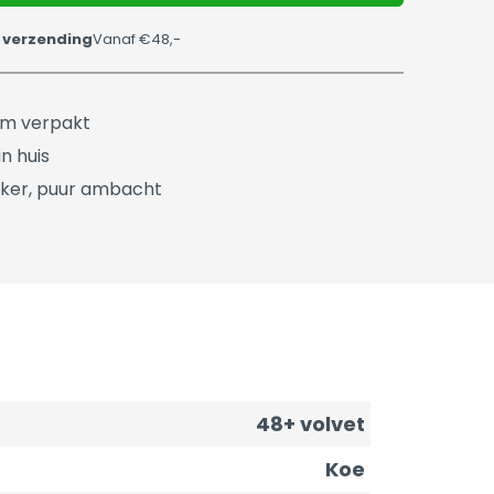
 verzending
Vanaf €48,-
üm verpakt
n huis
ker, puur ambacht
48+ volvet
Koe