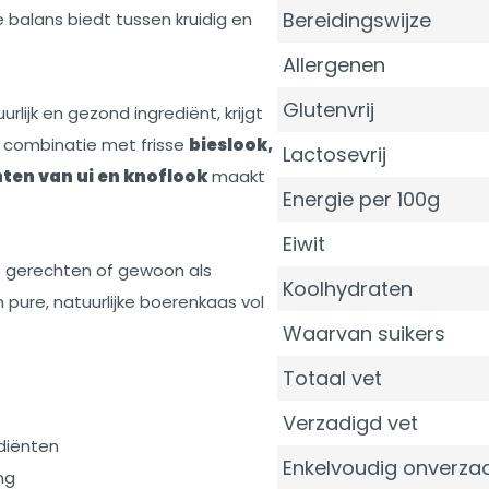
Bereidingswijze
 balans biedt tussen kruidig en
Allergenen
Glutenvrij
urlijk en gezond ingrediënt, krijgt
e combinatie met frisse
bieslook,
Lactosevrij
ten van ui en knoflook
maakt
Energie per 100g
Eiwit
e gerechten of gewoon als
Koolhydraten
pure, natuurlijke boerenkaas vol
Waarvan suikers
Totaal vet
Verzadigd vet
diënten
Enkelvoudig onverzad
ng