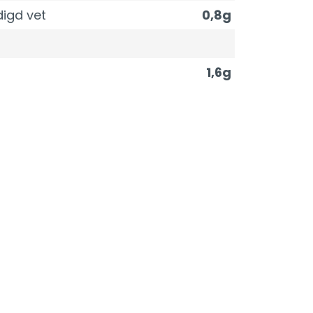
igd vet
0,8g
1,6g