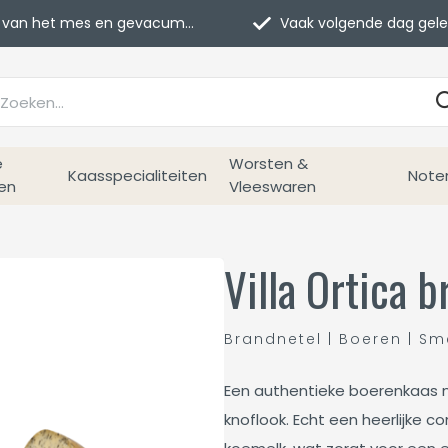
van het mes en gevacumeerd
Vaak volgende dag geleverd
e
Worsten &
Kaasspecialiteiten
Note
en
Vleeswaren
Villa Ortica 
Brandnetel | Boeren | Sm
Een authentieke boerenkaas me
knoflook. Echt een heerlijke 