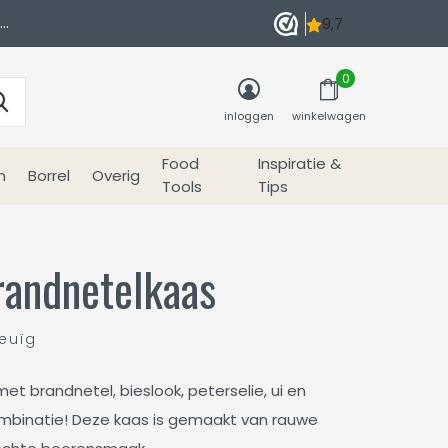
0
inloggen
winkelwagen
Food
Inspiratie &
n
Borrel
Overig
Tools
Tips
brandnetelkaas
euïg
t brandnetel, bieslook, peterselie, ui en
combinatie! Deze kaas is gemaakt van rauwe