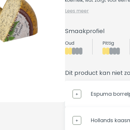
koemelk, wat zorgt voor een
Lees meer
Smaakprofiel
Oud
Pittig
Dit product kan niet z
Espuma borrelp
Hollands kaas