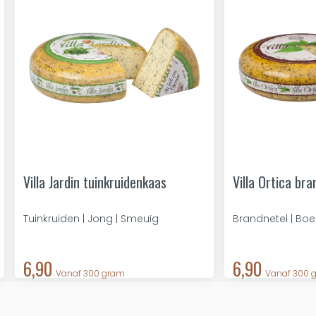
Villa Jardin tuinkruidenkaas
Villa Ortica br
Tuinkruiden | Jong | Smeuïg
Brandnetel | Boe
6,90
6,90
Vanaf 300 gram
Vanaf 300 