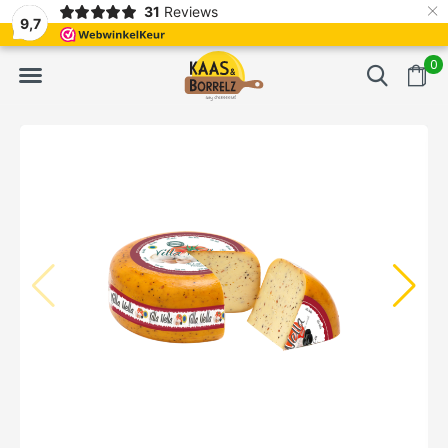
×
31
Reviews
erd
Vaak volgende dag geleverd
Gratis bezorgd va
9,7
0