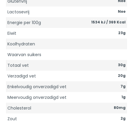
Glutenvrij
Nee
Lactosevrij
Nee
Energie per 100g
1534 kJ / 369 Kcal
Eiwit
23g
Koolhydraten
Waarvan suikers
Totaal vet
30g
Verzadigd vet
20g
Enkelvoudig onverzadigd vet
7g
Meervoudig onverzadigd vet
1g
Cholesterol
80mg
Zout
2g