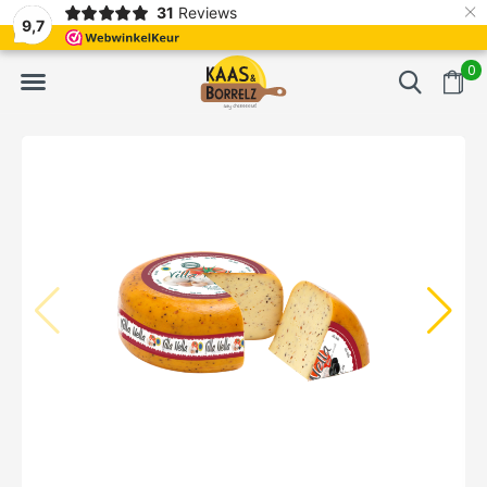
×
31
Reviews
erd
Vaak volgende dag geleverd
Gratis bezorgd va
9,7
0