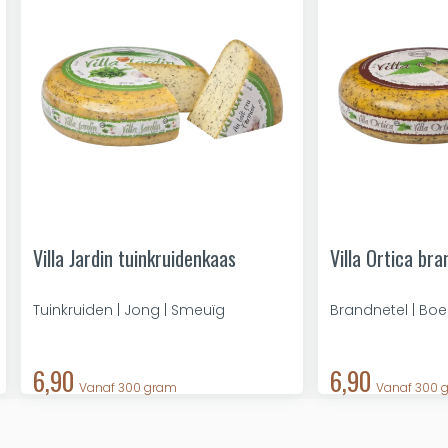
Villa Jardin tuinkruidenkaas
Villa Ortica br
Tuinkruiden | Jong | Smeuïg
Brandnetel | Boe
6,90
6,90
Vanaf 300 gram
Vanaf 300 