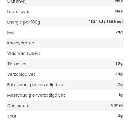
Glutenvrij
Nee
Lactosevrij
Nee
Energie per 100g
1534 kJ / 369 Kcal
Eiwit
23g
Koolhydraten
Waarvan suikers
Totaal vet
30g
Verzadigd vet
20g
Enkelvoudig onverzadigd vet
7g
Meervoudig onverzadigd vet
1g
Cholesterol
80mg
Zout
2g