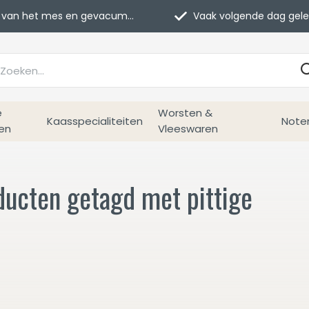
van het mes en gevacumeerd
Vaak volgende dag geleverd
e
Worsten &
Kaasspecialiteiten
Note
en
Vleeswaren
ducten getagd met pittige