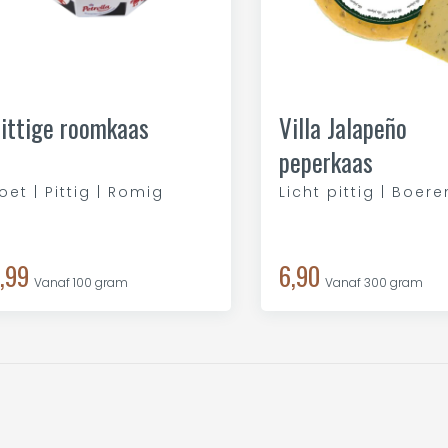
ittige roomkaas
Villa Jalapeño
peperkaas
oet | Pittig | Romig
Licht pittig | Boere
,99
6,90
Vanaf 100 gram
Vanaf 300 gram