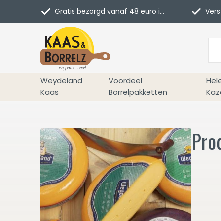
Gratis bezorgd vanaf 48 euro in NL
Vers 
Weydeland
Voordeel
Hel
Kaas
Borrelpakketten
Kaz
Pro