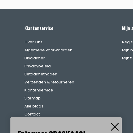
Klantenservice
Mijn 
Over Ons
Regis
Algemene voorwaarden
Mijn 
Disclaimer
Mijn t
Privacybeleid
Betaalmethoden
Verzenden & retourneren
Klantenservice
Sitemap
Alle blogs
Contact
Klachtenregeling
Referenties