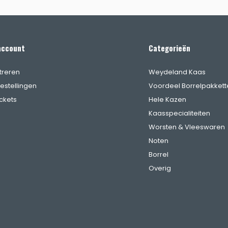
account
Categorieën
treren
Weydeland Kaas
bestellingen
Voordeel Borrelpakkett
ickets
Hele Kazen
Kaasspecialiteiten
Worsten & Vleeswaren
Noten
Borrel
Overig