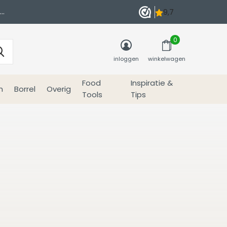
0
inloggen
winkelwagen
Food
Inspiratie &
n
Borrel
Overig
Tools
Tips